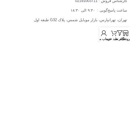
کارشناس فروش : 02191003711
ساعت پاسخ‌گویی : ۹:۳۰ الی ۱۸:۳۰
تهران، تهرانپارس، بازار موبایل شمس، پلاک G32 طبقه اول
روشگاه
فیلتر ها
سبد خرید
حساب من
تمامی حقوق مادی و معنوی این سایت متعلق رایکاهوم می باشد.
فروشگاه آنلاین قفل و دستگیره دیجیتال رایکاهوم
خط ویژه مشاوره و فروش :
02191303313