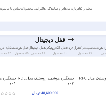
مجله رایکا
درباره ما
دفاتر و نمایندگی ها
گارانتی محصولات
تماس با ما
نمونه 
قفل دیجیتال
ه هوشمند
سیستم کنترل تردد
قفل‌ الکترونیکی
قفل دیجیتال
قفل هوشمند
کلید خر
۱۷ محصول
۲۰ محصول
۶۶ محصول
۵۵ محصول
۱۳ محصول
سیلندر دیجیتال روستیک مدل RFC
دستگیره هوشمند روستیک مدل RDL
۷۰۱
۷۰۲
48,600,000
تومان
0