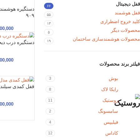
قفل دیجیتال
۶۶
قفل هوشمند
۵۵
۹۰۹
کلید خروج اضطراری
۱۳
400,000
محصولات دیگر
۵
محصولات هوشمندسازی ساختمان
۱۹
دستگیره درب دیجیتا
800,000
فیلتر برند محصولات
بوش
3
قفل کمدی سیلندر دیج
رایکا لاک
8
روستیک
11
800,000
سامسونگ
2
فیلیپس
4
کاداس
12