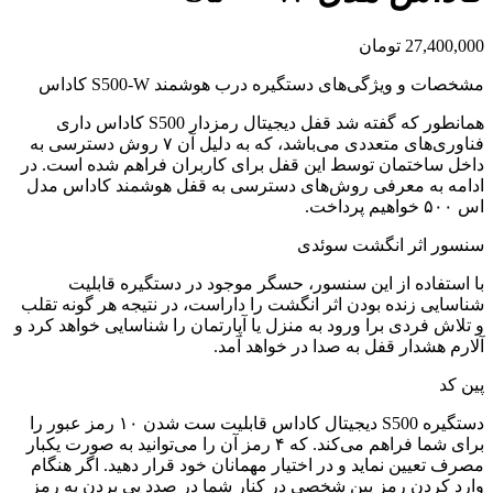
27,400,000
تومان
مشخصات و ویژگی‌های دستگیره درب هوشمند S500-W کاداس
همانطور که گفته شد قفل دیجیتال رمزدار S500 کاداس داری
فناوری‌های متعددی می‌باشد، که به دلیل آن ۷ روش دسترسی به
داخل ساختمان توسط این قفل برای کاربران فراهم شده است. در
ادامه به معرفی روش‌های دسترسی به قفل هوشمند کاداس مدل
اس ۵۰۰ خواهیم پرداخت.
سنسور اثر انگشت سوئدی
با استفاده از این سنسور، حسگر موجود در دستگیره قابلیت
شناسایی زنده بودن اثر انگشت را داراست، در نتیجه هر گونه تقلب
و تلاش فردی برا ورود به منزل یا آپارتمان را شناسایی خواهد کرد و
آلارم هشدار قفل به صدا در خواهد آمد.
پین کد
دستگیره S500 دیجیتال کاداس قابلیت ست شدن ۱۰ رمز عبور را
برای شما فراهم می‌کند. که ۴ رمز آن را می‌توانید به صورت یکبار
مصرف تعیین نماید و در اختیار مهمانان خود قرار دهید. اگر هنگام
وارد کردن رمز پین شخصی در کنار شما در صدد پی بردن به رمز