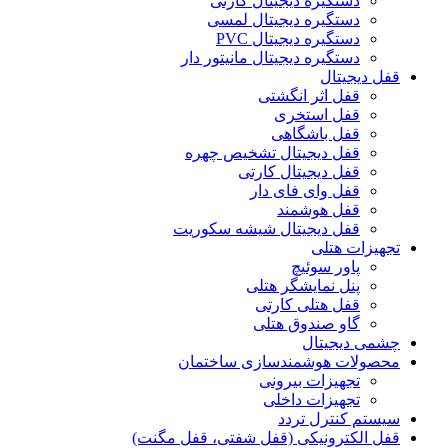
دستگیره دیجیتال کارتی
دستگیره دیجیتال لمسی
دستگیره دیجیتال PVC
دستگیره دیجیتال مانیتور دار
قفل دیجیتال
قفل اثر انگشتی
قفل استخری
قفل باشگاهی
قفل دیجیتال تشخیص چهره
قفل دیجیتال کارتی
قفل وای فای دار
قفل هوشمند
قفل دیجیتال شیشه سکوریت
تجهیزات هتلی
پاور سوئیچ
پنل نمایشگر هتلی
قفل هتلی کارتی
گاو صندوق هتلی
چشمی دیجیتال
محصولات هوشمندسازی ساختمان
تجهیزات بیرونی
تجهیزات داخلی
سیستم کنترل تردد
قفل‌ الکترونیکی (قفل شفتی، قفل مگنت)