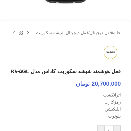
خانه
/
قفل دیجیتال
/
قفل دیجیتال شیشه سکوریت
قفل هوشمند شیشه سکوریت کاداس مدل R۸-۵GL
20,700,000
تومان
اثرانگشت
رمزکارت
اپلیکیشن
بلوتوث