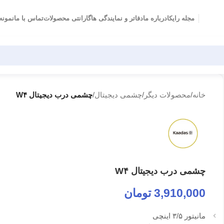
مجله رایکا
درباره ما
دفاتر و نمایندگی ها
گارانتی محصولات
تماس با ما
نمونه 
خانه
/
محصولات دیگر
/
چشمی دیجیتال
/
چشمی درب دیجیتال W۴
چشمی درب دیجیتال W۴
3,910,000
تومان
مانیتور ۳/۵ اینچی