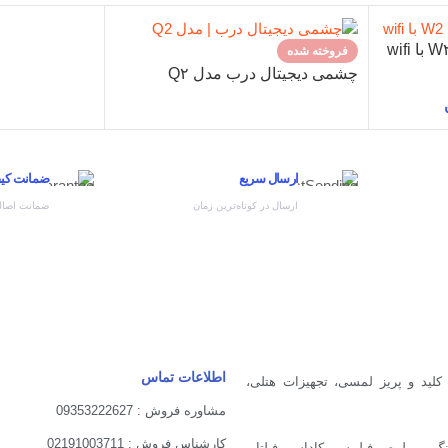
فروخته شده
چشمی دیجیتال درب مدل Q۲
ارسال سریع
ضمانت کیفی
ارسال در کوتاه‌ترین زمان
ضمانت اصالت
اطلاعات تماس
کلید و پریز لمسی، تجهیزات هتلی،
مشاوره فروش : 09353222627
کارشناس فروش : 02191003711
 ، میلره ، فیلیپس، کاداس، فیلتا ،