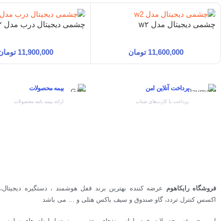
چشمی دیجیتال مدل w۲
چشمی دیجیتال درب مدل W۲ با wifi
11,600,000
تومان
11,900,000
تومان
پرداخت آنلاین امن
بیمه محصولات
پرداخت با کارت‌های شتاب
ارائه بیمه نامه محصولات
فروشگاه رایکاهوم
عرضه کننده بهترین برند قفل هوشمند ، دستگیره دیجیتال، 
اکسس کنترل تردد، گاو صندوق و سیف باکس هتلی و … می باشد
این مجموعه محصولات خود را از برندهای معتبر و روز دنیا با نام های سامسونگ