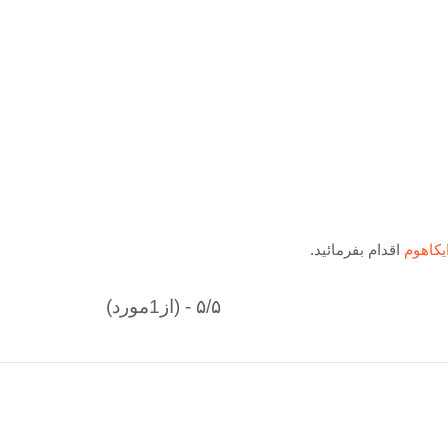
یکاهوم
اقدام بفرمائید.
۵/۵ - (از1مورد)