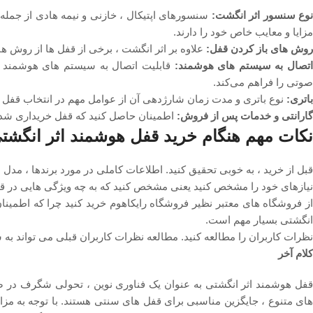
وع سنسور اثر انگشت:
سنسورهای اپتیکال ، خازنی و نیمه ‌هادی از جمله
مزایا و معایب خاص خود را دارند.
روش‌ های باز کردن قفل:
علاوه بر اثر انگشت ، برخی از قفل ‌ها از روش‌ های دیگری مانند رمز عبور ،
تصال به سیستم ‌های هوشمند:
قابلیت اتصال به سیستم ‌های هوشمند خا
صوتی را فراهم می‌کند.
باتری:
نوع باتری و مدت زمان شارژدهی آن از عوامل مهم در انتخاب قفل
گارانتی و خدمات پس از فروش:
اطمینان حاصل کنید که قفل خریداری شده
نکات مهم هنگام خرید قفل هوشمند اثر انگشت
قبل از خرید ، به خوبی تحقیق کنید. اطلاعات کاملی در مورد برندها ، مدل
نیازهای خود را مشخص کنید یعنی مشخص کنید که به چه ویژگی‌ هایی در قف
از فروشگاه‌ های معتبر نظیر فروشگاه رایکاهوم خرید کنید چرا که اط
انگشتی بسیار مهم است.
نظرات کاربران را مطالعه کنید. مطالعه نظرات کاربران قبلی می ‌تواند به 
کلام آخر
قفل هوشمند اثر انگشتی به عنوان یک فناوری نوین ، تحولی شگرف در صنعت 
‌های متنوع ، جایگزین مناسبی برای قفل‌ های سنتی هستند. با توجه به مزای