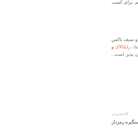
یم. برای کسب
ق و سیف باکس
ا ،
رایکالاک
و
 پذیر است .
قدیمی‌تر
تگیره رمزدار