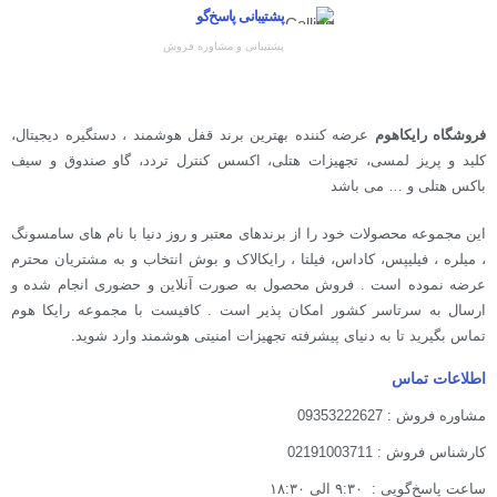
پشتیبانی پاسخ‌گو
پشتیبانی و مشاوره فروش
فروشگاه رایکاهوم
عرضه کننده بهترین برند قفل هوشمند ، دستگیره دیجیتال،
کلید و پریز لمسی، تجهیزات هتلی، اکسس کنترل تردد، گاو صندوق و سیف
باکس هتلی و … می باشد
این مجموعه محصولات خود را از برندهای معتبر و روز دنیا با نام های سامسونگ
، میلره ، فیلیپس، کاداس، فیلتا ، رایکالاک و بوش انتخاب و به مشتریان محترم
عرضه نموده است . فروش محصول به صورت آنلاین و حضوری انجام شده و
ارسال به سرتاسر کشور امکان پذیر است . کافیست با مجموعه رایکا هوم
تماس بگیرید تا به دنیای پیشرفته تجهیزات امنیتی هوشمند وارد شوید.
اطلاعات تماس
مشاوره فروش : 09353222627
کارشناس فروش : 02191003711
ساعت پاسخ‌گویی : ۹:۳۰ الی ۱۸:۳۰