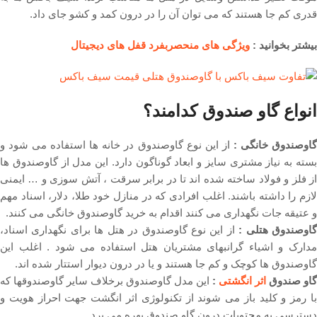
قدری کم جا هستند که می توان آن را در درون کمد و کشو جای داد.
بیشتر بخوانید :
ویژگی های منحصربفرد قفل های دیجیتال
انواع گاو صندوق کدامند؟
اوصندوق خانگی :
از این نوع گاوصندوق در خانه ها استفاده می شود و
بسته به نیاز مشتری سایز و ابعاد گوناگون دارد. این مدل از گاوصندوق ها
از فلز و فولاد ساخته شده اند تا در برابر سرقت ، آتش سوزی و … ایمنی
لازم را داشته باشند. اغلب افرادی که در منازل خود طلا، دلار، اسناد مهم
و عتیقه جات نگهداری می کنند اقدام به خرید گاوصندوق خانگی می کنند.
اوصندوق هتلی :
از این نوع گاوصندوق در هتل ها برای نگهداری اسناد،
مدارک و اشیاء گرانبهای مشتریان هتل استفاده می شود . اغلب این
گاوصندوق ها کوچک و کم جا هستند و یا در درون دیوار استتار شده اند.
گاو صندوق
اثر انگشتی
:
این مدل گاوصندوق برخلاف سایر گاوصندوقها که
با رمز و کلید باز می شوند از تکنولوژی اثر انگشت جهت احراز هویت و
دسترسی به محتویات درون گاو صندوق بهره می برد.