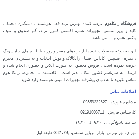
فروشگاه رایکاهوم
عرضه کننده بهترین برند قفل هوشمند ، دستگیره دیجیتال،
کلید و پریز لمسی، تجهیزات هتلی، اکسس کنترل تردد، گاو صندوق و سیف
باکس هتلی و … می باشد
این مجموعه محصولات خود را از برندهای معتبر و روز دنیا با نام های سامسونگ
، میلره ، فیلیپس، کاداس، فیلتا ، رایکالاک و بوش انتخاب و به مشتریان محترم
عرضه نموده است . فروش محصول به صورت آنلاین و حضوری انجام شده و
ارسال به سرتاسر کشور امکان پذیر است . کافیست با مجموعه رایکا هوم
تماس بگیرید تا به دنیای پیشرفته تجهیزات امنیتی هوشمند وارد شوید.
اطلاعات تماس
مشاوره فروش : 09353222627
کارشناس فروش : 02191003711
ساعت پاسخ‌گویی : ۹:۳۰ الی ۱۸:۳۰
تهران، تهرانپارس، بازار موبایل شمس، پلاک G32 طبقه اول